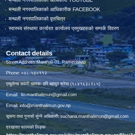
मन्थली नगरपालिकाको आधिकारी YOUTUBE
मन्थली नगरपालिकाको आधिकारीक FACEBOOK
मन्थली नगरपालिकाको वृतचित्र
स्वास्थ्य संस्थामा कार्यारत कार्यालय प्रमुखहरुको सम्पर्क विवरण
Contact details
Street Address:Manthali-01, Ramechhap
Phone: ०४८-५४०११२
एम्वुलेन्स सवारी चालकः हरि बहादुर श्रेष्ठ (९८४१६३८९८५)
Email:
ito.manthalimun@gmail.com
Email:
info@manthalimun.gov.np
सूचना तथा गुनासो सुन्ने अधिकारी:
suchana.manthalimun@gmail.com
दरखास्त फारमको लिङ्कः
https://manthalimun.gov.np/sites/manthalimun.gov.np/files/Art