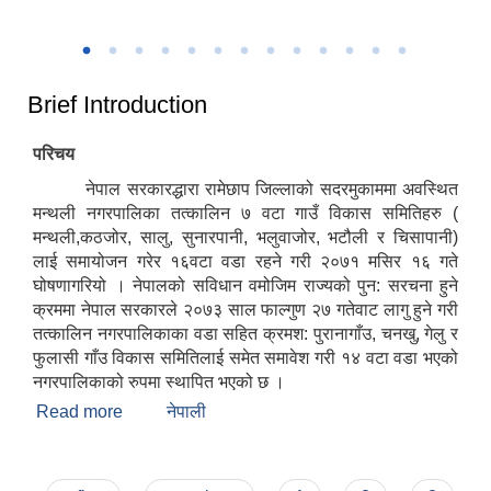
उत्कृष्ट नगरपालिकाको रुपमा सम्मान प्राप्त हुँदा
२०८२
Brief Introduction
परिचय
नेपाल सरकारद्धारा रामेछाप जिल्लाको सदरमुकाममा अवस्थित
मन्थली नगरपालिका तत्कालिन ७ वटा गाउँ विकास समितिहरु (
मन्थली,कठजोर, सालु, सुनारपानी, भलुवाजोर, भटौली र चिसापानी)
लाई समायोजन गरेर १६वटा वडा रहने गरी २०७१ मसिर १६ गते
घोषणागरियो । नेपालको सविधान वमोजिम राज्यको पुन: सरचना हुने
क्रममा नेपाल सरकारले २०७३ साल फाल्गुण २७ गतेवाट लागु हुने गरी
तत्कालिन नगरपालिकाका वडा सहित क्रमश: पुरानागाँउ, चनखु, गेलु र
फुलासी गाँउ विकास समितिलाई समेत समावेश गरी १४ वटा वडा भएको
नगरपालिकाको रुपमा स्थापित भएको छ ।
Read more
about Brief Introduction
नेपाली