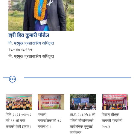
श्री हित कुमारी पौडैल
नि. प्रमुख प्रशासकीय अधिकृत
९८५४०४८१११
नि. प्रमुख प्रशासकीय अधिकृत
मिति २०८३-०३-०८
मन्थली
आ.व. २०८२/८३ को
विज्ञान शैक्षिक
गते १९ औ नगर
नगरपालिकाको १८
पहिलो चौमासिकको
सामग्री प्रदर्शनी
सभाको केही झलक।
नगरसभा ।
सार्वजनिक सुनुवाई
२०८२
कार्यक्रम