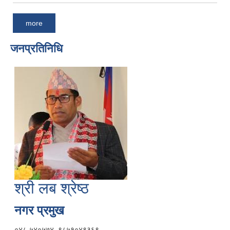
more
जनप्रतिनिधि
श्री लब श्रेष्ठ
नगर प्रमुख
०४८-५४०५७४, ९८५१०४९३६९