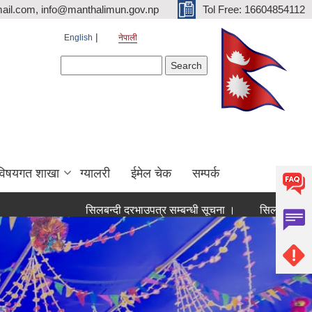
ail.com, info@manthalimun.gov.np
Tol Free: 16604854112
English
नेपाली
Search form
Search
विषयगत शाखा
ग्यालरी
ईमेल चेक
सम्पर्क
सिलबन्दी दरभाउपत्र सम्बन्धी सूचना ।
सिलबन्दी दरभाउपत्र सम्