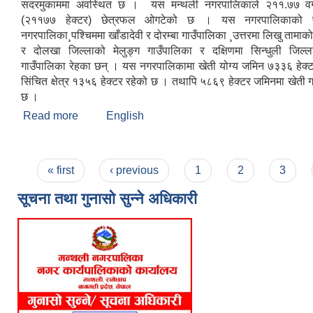
सदरमुकाममा अवस्थित छ । यस मन्थली नगरपालिकाले २११.७७ वर्
(२११७७ हेक्टर) छेत्रफल ओगटेको छ । यस नगरपालिकाको पूर्
नगरपालिका¸पश्चिममा खाँडादेवी र दोरम्बा गाउँपालिका ¸उत्तरमा लिखु तामाक
र दोलखा जिल्लाको मेलुङ्ग गाउँपालिका र दक्षिणमा सिन्धुली जिल्ल
गाउँपालिका रेहका छन् । यस नगरपालिकामा खेती योग्य जमिन ७३३६ हेक्ट
सिंचित क्षेत्र १३५६ हेक्टर रहेको छ । तथापि ५८६९ हेक्टर जमिनमा खेती
छ ।
Read more
about मन्थली नगरपालिकाको संक्षिप्त चिनारी
English
Pages
« first
‹ previous
1
2
3
सूचना तथा गुनासो सुन्ने अधिकारी