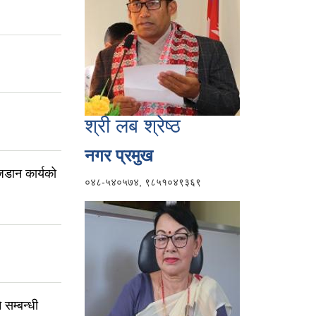
श्री लब श्रेष्ठ
नगर प्रमुख
जडान कार्यको
०४८-५४०५७४, ९८५१०४९३६९
 सम्बन्धी