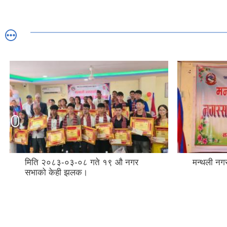
मन्थली नगरपालिकाको १८ नगरसभा ।
आ.व. २०८
सार्वजनिक 