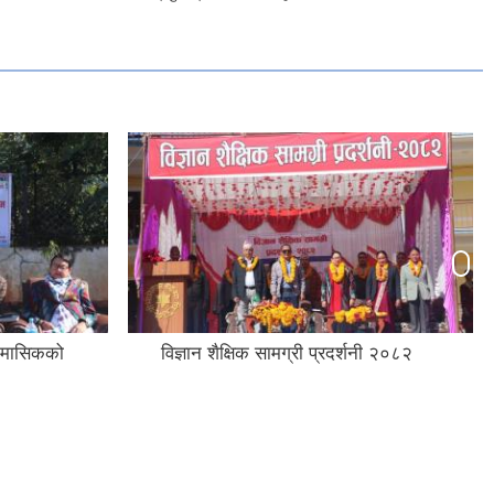
शनी २०८२
"प्रविधिको सही प्रयोग गरौः लैङ्गिक हिंसा
अन्त्य गरौं" भन्ने मुल नाराका साथ
अन्तर्राष्ट्रिय मानव अधिकार दिवस २०८२
को केही झलकहरु ।