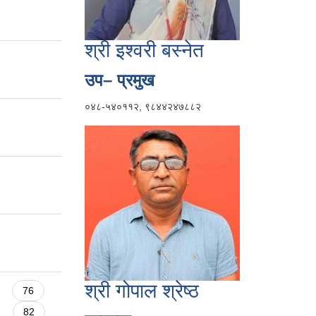
श्री इश्वरी बस्नेत
उप– प्रमुख
०४८-५४०११२, ९८४४२४७८८२
श्री गोपाल श्रेष्ठ
76
82