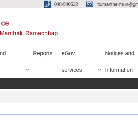
048-540532
ito.manthalimun@gm
ice
e, Manthali, Ramechhap
nd
Reports
eGov
Notices and
services
Information