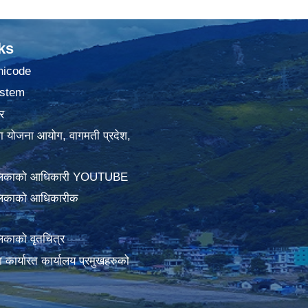
ks
nicode
stem
र
था योजना आयोग, वागमती प्रदेश,
ालिकाको आधिकारी YOUTUBE
लिकाको आधिकारीक
िकाको वृतचित्र
ामा कार्यारत कार्यालय प्रमुखहरुको