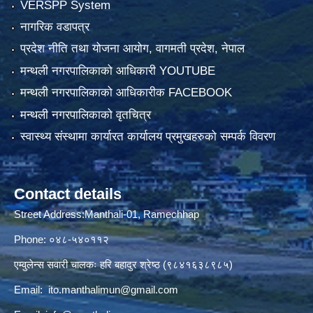
VERSPP System
नागरिक वडापत्र
प्रदेश नीति तथा योजना आयोग, वागमती प्रदेश, नेपाल
मन्थली नगरपालिकाको आधिकारी YOUTUBE
मन्थली नगरपालिकाको आधिकारीक FACEBOOK
मन्थली नगरपालिकाको वृतचित्र
स्वास्थ्य संस्थामा कार्यारत कार्यालय प्रमुखहरुको सम्पर्क विवरण
Contact details
Street Address:Manthali-01, Ramechhap
Phone: ०४८-५४०११२
एम्वुलेन्स सवारी चालकः हरि बहादुर श्रेष्ठ (९८४१६३८९८५)
Email:
ito.manthalimun@gmail.com