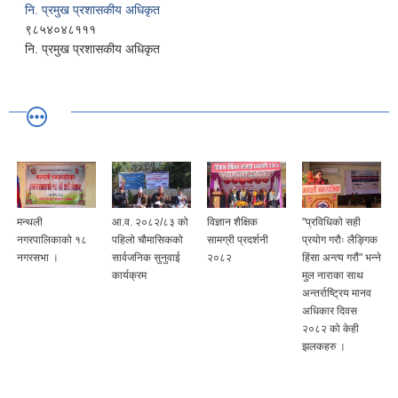
नि. प्रमुख प्रशासकीय अधिकृत
९८५४०४८१११
नि. प्रमुख प्रशासकीय अधिकृत
मन्थली
आ.व. २०८२/८३ को
विज्ञान शैक्षिक
"प्रविधिको सही
नगरपालिकाको १८
पहिलो चौमासिकको
सामग्री प्रदर्शनी
प्रयोग गरौः लैङ्गिक
नगरसभा ।
सार्वजनिक सुनुवाई
२०८२
हिंसा अन्त्य गरौं" भन्ने
कार्यक्रम
मुल नाराका साथ
अन्तर्राष्ट्रिय मानव
अधिकार दिवस
२०८२ को केही
झलकहरु ।