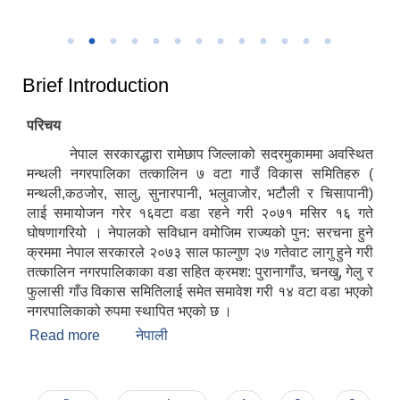
उत्कृष्ट नगरपालिकाको रुपमा सम्मान प्राप्त हुँदा
२०८२
Brief Introduction
परिचय
नेपाल सरकारद्धारा रामेछाप जिल्लाको सदरमुकाममा अवस्थित
मन्थली नगरपालिका तत्कालिन ७ वटा गाउँ विकास समितिहरु (
मन्थली,कठजोर, सालु, सुनारपानी, भलुवाजोर, भटौली र चिसापानी)
लाई समायोजन गरेर १६वटा वडा रहने गरी २०७१ मसिर १६ गते
घोषणागरियो । नेपालको सविधान वमोजिम राज्यको पुन: सरचना हुने
क्रममा नेपाल सरकारले २०७३ साल फाल्गुण २७ गतेवाट लागु हुने गरी
तत्कालिन नगरपालिकाका वडा सहित क्रमश: पुरानागाँउ, चनखु, गेलु र
फुलासी गाँउ विकास समितिलाई समेत समावेश गरी १४ वटा वडा भएको
नगरपालिकाको रुपमा स्थापित भएको छ ।
Read more
about Brief Introduction
नेपाली