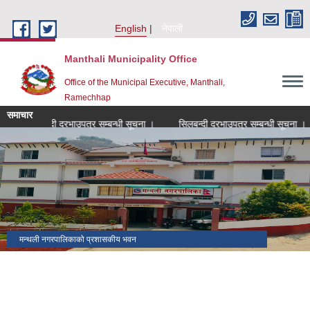
Skip to main content
English
नेपाली
Manthali Municipality Office
Office of the Municipal Executive, Manthali,
Ramechhap
समाचार
सिलबन्दी दरभाउपत्र सम्बन्धी सूचना ।
सिलबन्दी दरभाउपत्र सम्बन्धी सूचना ।
मकैको खेती पुस्तकका लेखक(साहित्यिक सहिद) सुब्बा कृष्णलाल अधिकारीको
मन्थली नगरपालिकाको प्रशासकीय भवन
मन्थली नगरपालिका वडा नं २ मा अवस्थित निलकण्ठेश्वर मन्दिर
ढिकुरीदेवी मन्दिर भटौली
थानापती महादेव मन्दिर पुरानागाँउ मनपा ९
मन्थली नगरपालिका वडा नं ८ मा अवस्थित चिसापानीगढी
जन्मस्थान
हर्रेचिण्डे फुलासी
नगरपालिका कार्यालयबाट तामाकोशी नदी
निकृष्ट बालश्रममुक्त, बालविवाहमुक्त, अनिवार्य तथा निःशुल्क शिक्षा सुनिश्चितता र
थानापती महादेव मन्दिर मनपा ५ सुनारपानी
नगर सभाको १८ ‌औं अधिवेशन
बालमैत्री स्थानीय शासनयुक्त नगर घोषणा
३३ औं नेपाल नगरपालिका संघको स्थापना दिवसको अवसरमा आर्थिक विकास क्षेत्रमा
मन्थली नगरपालिका द्वारा आयोजित नगर स्तरिय कृषि तथा लद्यु उद्यम प्रदर्शनी मेला