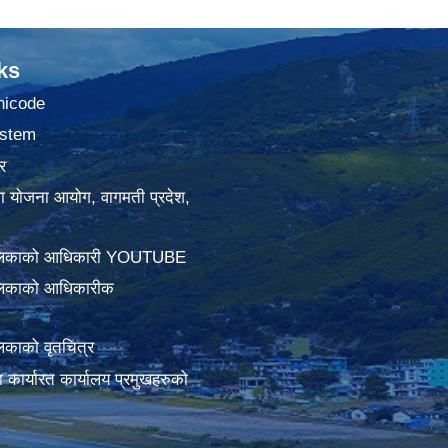
ks
nicode
stem
र
था योजना आयोग, वागमती प्रदेश,
ालिकाको आधिकारी YOUTUBE
लिकाको आधिकारीक
िकाको वृतचित्र
ामा कार्यारत कार्यालय प्रमुखहरुको