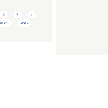
2
3
4
next ›
last »