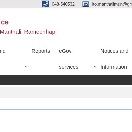
048-540532
ito.manthalimun@gm
ice
e, Manthali, Ramechhap
nd
Reports
eGov
Notices and
services
Information