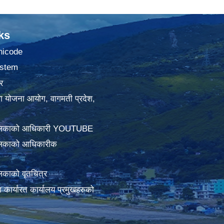
ks
nicode
stem
र
था योजना आयोग, वागमती प्रदेश,
ालिकाको आधिकारी YOUTUBE
लिकाको आधिकारीक
िकाको वृतचित्र
ामा कार्यारत कार्यालय प्रमुखहरुको