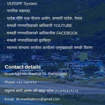
VERSPP System
नागरिक वडापत्र
प्रदेश नीति तथा योजना आयोग, वागमती प्रदेश, नेपाल
मन्थली नगरपालिकाको आधिकारी YOUTUBE
मन्थली नगरपालिकाको आधिकारीक FACEBOOK
मन्थली नगरपालिकाको वृतचित्र
स्वास्थ्य संस्थामा कार्यारत कार्यालय प्रमुखहरुको सम्पर्क विवरण
Contact details
Street Address:Manthali-01, Ramechhap
Phone: ०४८-५४०११२
एम्वुलेन्स सवारी चालकः हरि बहादुर श्रेष्ठ (९८४१६३८९८५)
Email:
ito.manthalimun@gmail.com