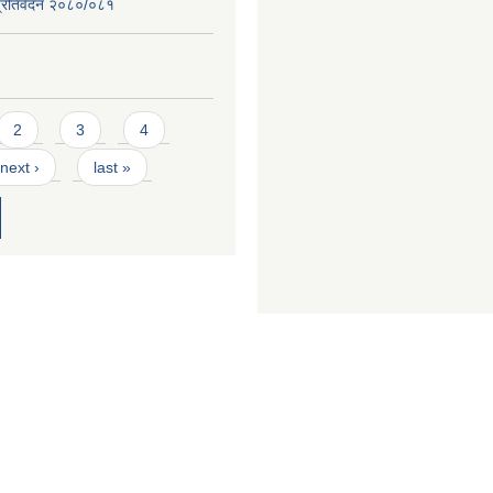
ि प्रतिवेदन २०८०/०८१
2
3
4
next ›
last »