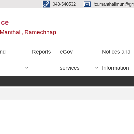
048-540532
ito.manthalimun@gm
ice
e, Manthali, Ramechhap
nd
Reports
eGov
Notices and
services
Information