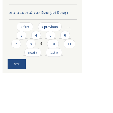
आ.व. ०८०/८१ को बजेट किताव (रातो किताव)।
Pages
« first
‹ previous
…
3
4
5
6
7
8
9
10
11
next ›
last »
अन्य