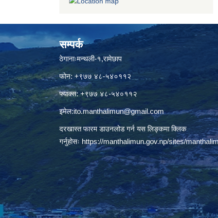
सम्पर्क
ठेगानाःमन्थली-१,रामेछाप
फोन: +९७७ ४८-५४०११२
फ्याक्स: +९७७ ४८-५४०११२
इमेल:
ito.manthalimun@gmail.com
दरखास्त फारम डाउनलोड गर्न यस लिङ्कमा क्लिक
गर्नुहोसः
https://manthalimun.gov.np/sites/manthalimu