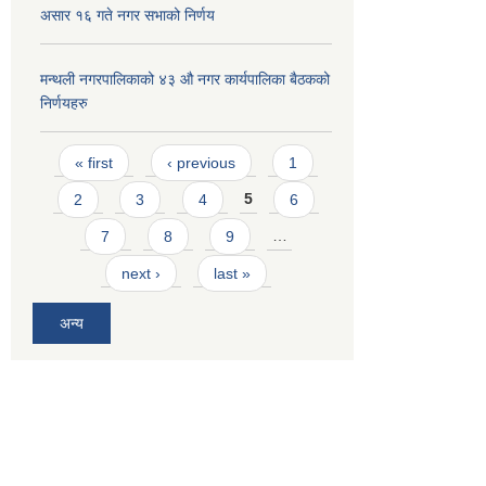
असार १६ गते नगर सभाको निर्णय
मन्थली नगरपालिकाको ४३ औ नगर कार्यपालिका बैठकको
निर्णयहरु
Pages
« first
‹ previous
1
2
3
4
5
6
7
8
9
…
next ›
last »
अन्य