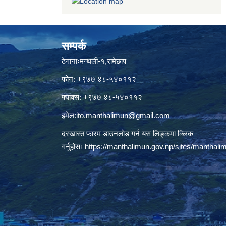
सम्पर्क
ठेगानाःमन्थली-१,रामेछाप
फोन: +९७७ ४८-५४०११२
फ्याक्स: +९७७ ४८-५४०११२
इमेल:
ito.manthalimun@gmail.com
दरखास्त फारम डाउनलोड गर्न यस लिङ्कमा क्लिक
गर्नुहोसः
https://manthalimun.gov.np/sites/manthalimu