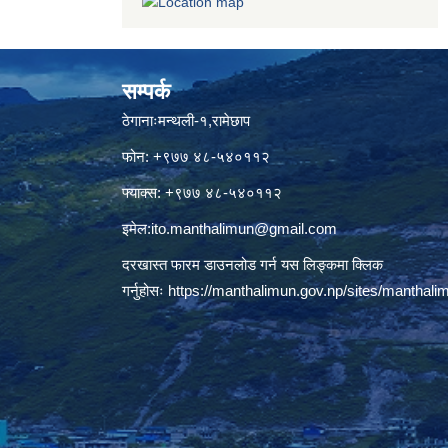
सम्पर्क
ठेगानाःमन्थली-१,रामेछाप
फोन: +९७७ ४८-५४०११२
फ्याक्स: +९७७ ४८-५४०११२
इमेल:
ito.manthalimun@gmail.com
दरखास्त फारम डाउनलोड गर्न यस लिङ्कमा क्लिक
गर्नुहोसः
https://manthalimun.gov.np/sites/manthalimu