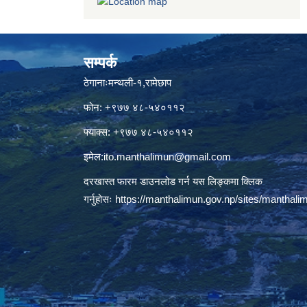
सम्पर्क
ठेगानाःमन्थली-१,रामेछाप
फोन: +९७७ ४८-५४०११२
फ्याक्स: +९७७ ४८-५४०११२
इमेल:
ito.manthalimun@gmail.com
दरखास्त फारम डाउनलोड गर्न यस लिङ्कमा क्लिक
गर्नुहोसः
https://manthalimun.gov.np/sites/manthalimu