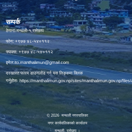
सम्पर्क
ठेगानाःमन्थली-१,रामेछाप
फोन: +९७७ ४८-५४०११२
फ्याक्स: +९७७ ४८-५४०११२
इमेल:
ito.manthalimun@gmail.com
दरखास्त फारम डाउनलोड गर्न यस लिङ्कमा क्लिक
गर्नुहोसः
https://manthalimun.gov.np/sites/manthalimun.gov.np/files/A
© 2026 मन्थली नगरपालिका
नगर कार्यपालिकाको कार्यालय
मन्थली, रामेछाप ।