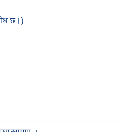
ुरोध छ।)
 प्राङ्गणमा ।