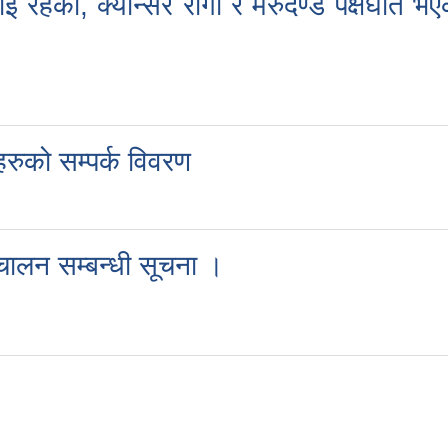
गराई रहेका, क्यान्सर रोगी र मेरुदण्ड पक्षघ
खहरुको सम्पर्क विवरण
ञ्चालन सम्बन्धी सूचना ।