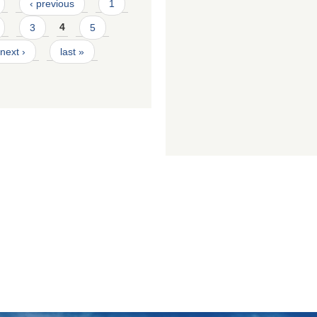
‹ previous
1
3
4
5
next ›
last »