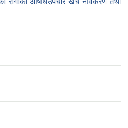
ात भएका रोगीको औषधिउपचार खर्च नविकरण तथा