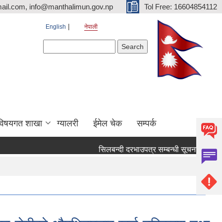
ail.com, info@manthalimun.gov.np
Tol Free: 16604854112
English
नेपाली
Search form
Search
विषयगत शाखा
ग्यालरी
ईमेल चेक
सम्पर्क
सिलबन्दी दरभाउपत्र सम्बन्धी सूचना ।
सिलबन्द