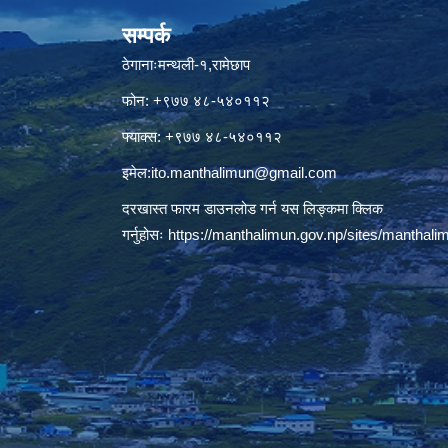
सम्पर्क
ठेगानाःमन्थली-१,रामेछाप
फोन: +९७७ ४८-५४०११२
फ्याक्स: +९७७ ४८-५४०११२
इमेल:
ito.manthalimun@gmail.com
दरखास्त फारम डाउनलोड गर्न यस लिङ्कमा क्लिक
गर्नुहोसः
https://manthalimun.gov.np/sites/manthalimu