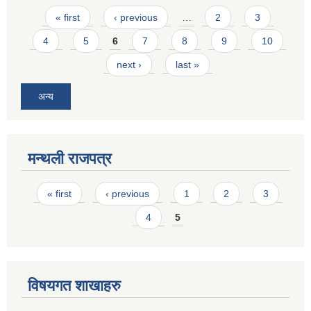
Pages
« first
‹ previous
…
2
3
4
5
6
7
8
9
10
next ›
last »
अन्य
मन्थली राजपत्र
Pages
« first
‹ previous
1
2
3
4
5
विषयगत शाखाहरु