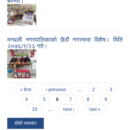
बस्नेत।
मन्थली नगरपालिकाको छैठौं नगरसभा विशेष। मिति
२०७६/९/२३ गते।
Pages
« first
‹ previous
…
2
3
4
5
6
7
8
9
10
…
next ›
last »
बाँकी समाचार