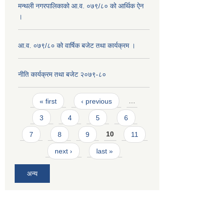
मन्थली नगरपालिकाको आ.व. ०७९/८० को आर्थिक ऐन
।
आ.व. ०७९/८० को वार्षिक बजेट तथा कार्यक्रम ।
नीति कार्यक्रम तथा बजेट २०७९-८०
Pages
« first
‹ previous
…
3
4
5
6
7
8
9
10
11
next ›
last »
अन्य