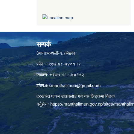
सम्पर्क
ठेगानाःमन्थली-१,रामेछाप
फोन: +९७७ ४८-५४०११२
फ्याक्स: +९७७ ४८-५४०११२
इमेल:
ito.manthalimun@gmail.com
दरखास्त फारम डाउनलोड गर्न यस लिङ्कमा क्लिक
गर्नुहोसः
https://manthalimun.gov.np/sites/manthalimu