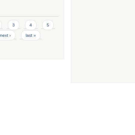
3
4
5
next ›
last »