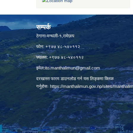
सम्पर्क
ठेगानाःमन्थली-१,रामेछाप
फोन: +९७७ ४८-५४०११२
फ्याक्स: +९७७ ४८-५४०११२
इमेल:
ito.manthalimun@gmail.com
दरखास्त फारम डाउनलोड गर्न यस लिङ्कमा क्लिक
गर्नुहोसः
https://manthalimun.gov.np/sites/manthalimu