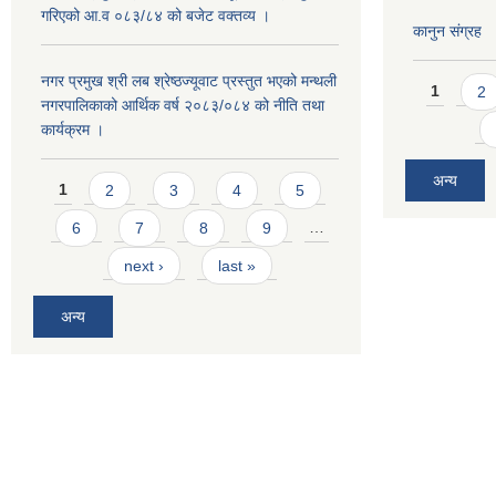
गरिएको आ.व ०८३/८४ को बजेट वक्तव्य ।
कानुन संग्रह
Pages
नगर प्रमुख श्री लब श्रेष्ठज्यूवाट प्रस्तुत भएको मन्थली
1
2
नगरपालिकाको आर्थिक वर्ष २०८३/०८४ को नीति तथा
कार्यक्रम ।
Pages
अन्य
1
2
3
4
5
6
7
8
9
…
next ›
last »
अन्य