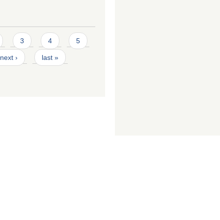
3
4
5
next ›
last »