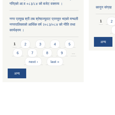
गरिएको आ.व ०८३/८४ को बजेट वक्तव्य ।
कानुन संग्रह
Pages
नगर प्रमुख श्री लब श्रेष्ठज्यूवाट प्रस्तुत भएको मन्थली
1
2
नगरपालिकाको आर्थिक वर्ष २०८३/०८४ को नीति तथा
कार्यक्रम ।
Pages
अन्य
1
2
3
4
5
6
7
8
9
…
next ›
last »
अन्य