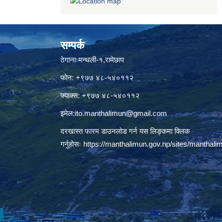
सम्पर्क
ठेगानाःमन्थली-१,रामेछाप
फोन: +९७७ ४८-५४०११२
फ्याक्स: +९७७ ४८-५४०११२
इमेल:
ito.manthalimun@gmail.com
दरखास्त फारम डाउनलोड गर्न यस लिङ्कमा क्लिक
गर्नुहोसः
https://manthalimun.gov.np/sites/manthalimu