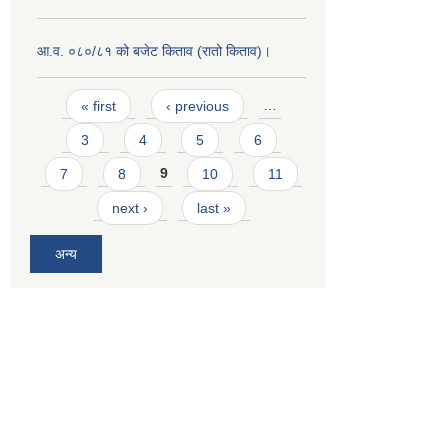
आ.व. ०८०/८१ को बजेट किताव (रातो किताव)।
Pages
« first
‹ previous
…
3
4
5
6
7
8
9
10
11
next ›
last »
अन्य