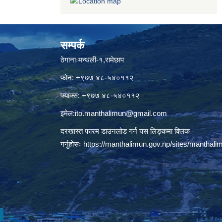
सम्पर्क
ठेगानाःमन्थली-१,रामेछाप
फोन: +९७७ ४८-५४०११२
फ्याक्स: +९७७ ४८-५४०११२
इमेल:
ito.manthalimun@gmail.com
दरखास्त फारम डाउनलोड गर्न यस लिङ्कमा क्लिक
गर्नुहोसः
https://manthalimun.gov.np/sites/manthalimu