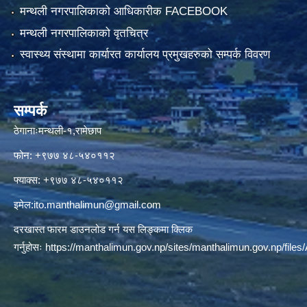
मन्थली नगरपालिकाको आधिकारीक FACEBOOK
मन्थली नगरपालिकाको वृतचित्र
स्वास्थ्य संस्थामा कार्यारत कार्यालय प्रमुखहरुको सम्पर्क विवरण
सम्पर्क
ठेगानाःमन्थली-१,रामेछाप
फोन: +९७७ ४८-५४०११२
फ्याक्स: +९७७ ४८-५४०११२
इमेल:
ito.manthalimun@gmail.com
दरखास्त फारम डाउनलोड गर्न यस लिङ्कमा क्लिक
गर्नुहोसः
https://manthalimun.gov.np/sites/manthalimun.gov.np/files/A