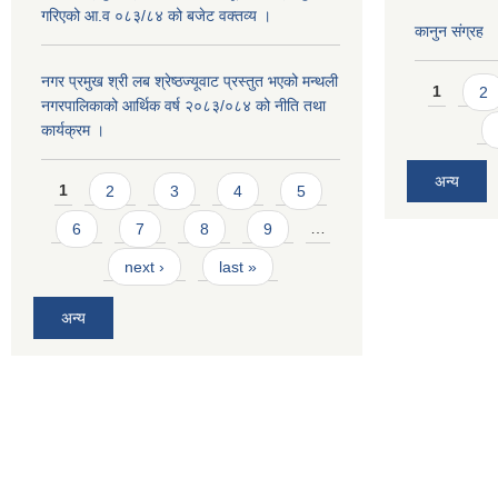
गरिएको आ.व ०८३/८४ को बजेट वक्तव्य ।
कानुन संग्रह
Pages
नगर प्रमुख श्री लब श्रेष्ठज्यूवाट प्रस्तुत भएको मन्थली
1
2
नगरपालिकाको आर्थिक वर्ष २०८३/०८४ को नीति तथा
कार्यक्रम ।
Pages
अन्य
1
2
3
4
5
6
7
8
9
…
next ›
last »
अन्य