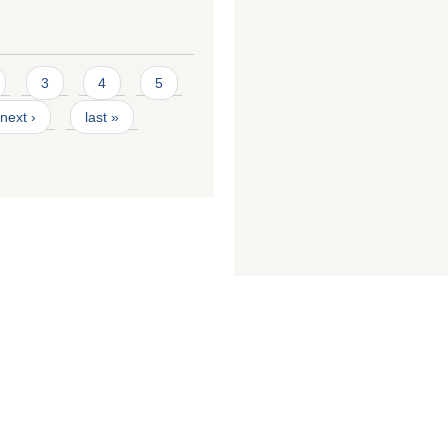
3
4
5
next ›
last »