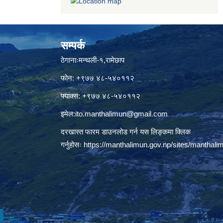
सम्पर्क
ठेगानाःमन्थली-१,रामेछाप
फोन: +९७७ ४८-५४०११२
फ्याक्स: +९७७ ४८-५४०११२
इमेल:
ito.manthalimun@gmail.com
दरखास्त फारम डाउनलोड गर्न यस लिङ्कमा क्लिक
गर्नुहोसः
https://manthalimun.gov.np/sites/manthalimu