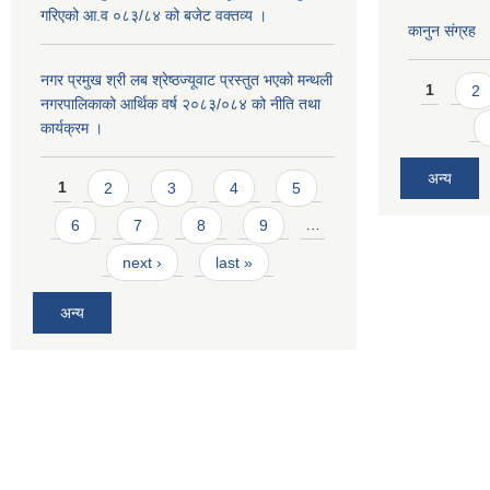
गरिएको आ.व ०८३/८४ को बजेट वक्तव्य ।
कानुन संग्रह
Pages
नगर प्रमुख श्री लब श्रेष्ठज्यूवाट प्रस्तुत भएको मन्थली
1
2
नगरपालिकाको आर्थिक वर्ष २०८३/०८४ को नीति तथा
कार्यक्रम ।
Pages
अन्य
1
2
3
4
5
6
7
8
9
…
next ›
last »
अन्य