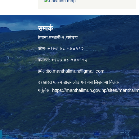
सम्पर्क
ठेगानाःमन्थली-१,रामेछाप
फोन: +९७७ ४८-५४०११२
फ्याक्स: +९७७ ४८-५४०११२
इमेल:
ito.manthalimun@gmail.com
दरखास्त फारम डाउनलोड गर्न यस लिङ्कमा क्लिक
गर्नुहोसः
https://manthalimun.gov.np/sites/manthalimu