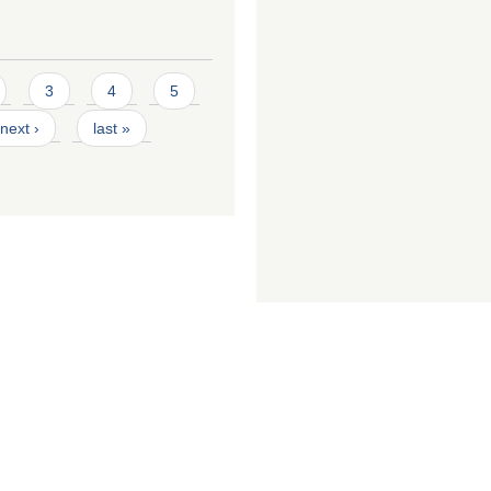
3
4
5
next ›
last »