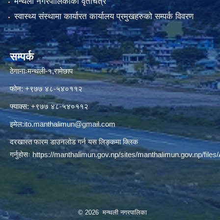
मन्थली नगरपालिकाको वृतचित्र
स्वास्थ्य संस्थामा कार्यारत कार्यालय प्रमुखहरुको सम्पर्क विवरण
सम्पर्क
ठेगानाःमन्थली-१,रामेछाप
फोन: +९७७ ४८-५४०११२
फ्याक्स: +९७७ ४८-५४०११२
इमेल:
ito.manthalimun@gmail.com
दरखास्त फारम डाउनलोड गर्न यस लिङ्कमा क्लिक
गर्नुहोसः
https://manthalimun.gov.np/sites/manthalimun.gov.np/files/A
© 2026 मन्थली नगरपालिका