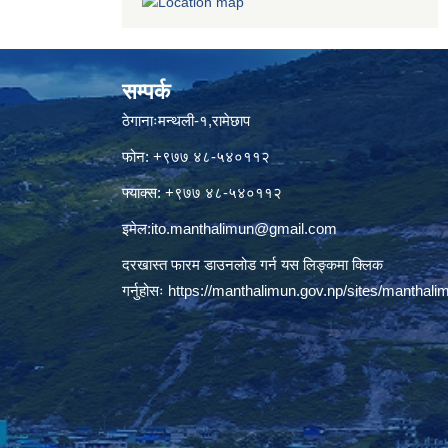
सम्पर्क
ठेगानाःमन्थली-१,रामेछाप
फोन: +९७७ ४८-५४०११२
फ्याक्स: +९७७ ४८-५४०११२
इमेल:
ito.manthalimun@gmail.com
दरखास्त फारम डाउनलोड गर्न यस लिङ्कमा क्लिक
गर्नुहोसः
https://manthalimun.gov.np/sites/manthalimu