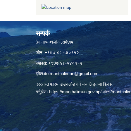
सम्पर्क
ठेगानाःमन्थली-१,रामेछाप
फोन: +९७७ ४८-५४०११२
फ्याक्स: +९७७ ४८-५४०११२
इमेल:
ito.manthalimun@gmail.com
दरखास्त फारम डाउनलोड गर्न यस लिङ्कमा क्लिक
गर्नुहोसः
https://manthalimun.gov.np/sites/manthalimu