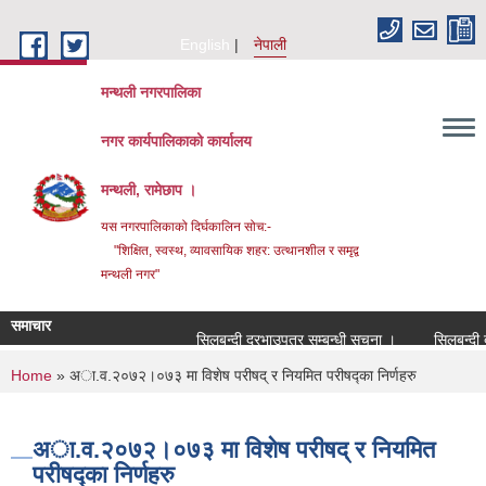
Skip to main content
English
नेपाली
मन्थली नगरपालिका
नगर कार्यपालिकाको कार्यालय
मन्थली, रामेछाप ।
यस नगरपालिकाको दिर्घकालिन सोच:-
"शिक्षित, स्वस्थ, व्यावसायिक शहर: उत्थानशील र समृद्व
मन्थली नगर"
समाचार
सिलबन्दी दरभाउपत्र सम्बन्धी सूचना ।
सिलबन्दी दरभा
You are here
Home
» अा‍.व.२०७२।०७३ मा विशेष परीषद् र नियमित परीषद्का निर्णहरु
अा‍.व.२०७२।०७३ मा विशेष परीषद् र नियमित
परीषद्का निर्णहरु