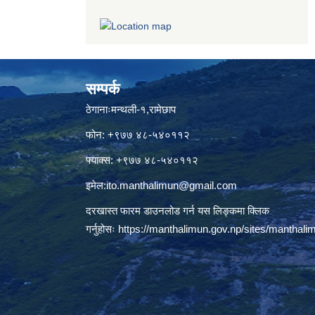
सम्पर्क
ठेगानाःमन्थली-१,रामेछाप
फोन: +९७७ ४८-५४०११२
फ्याक्स: +९७७ ४८-५४०११२
इमेल:
ito.manthalimun@gmail.com
दरखास्त फारम डाउनलोड गर्न यस लिङ्कमा क्लिक
गर्नुहोसः
https://manthalimun.gov.np/sites/manthalimu