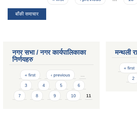
बाँकी समाचार
नगर सभा / नगर कार्यपालिकाका
मन्थली र
निर्णयहरु
Pages
« first
Pages
« first
‹ previous
…
2
3
4
5
6
7
8
9
10
11