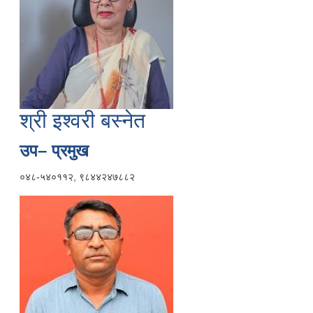
श्री इश्वरी बस्नेत
उप– प्रमुख
०४८-५४०११२, ९८४४२४७८८२