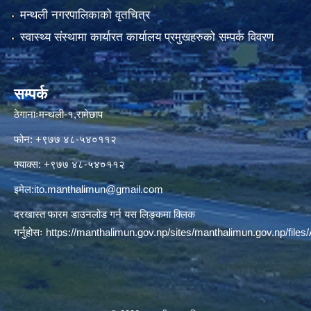
मन्थली नगरपालिकाको वृतचित्र
स्वास्थ्य संस्थामा कार्यारत कार्यालय प्रमुखहरुको सम्पर्क विवरण
सम्पर्क
ठेगानाःमन्थली-१,रामेछाप
फोन: +९७७ ४८-५४०११२
फ्याक्स: +९७७ ४८-५४०११२
इमेल:
ito.manthalimun@gmail.com
दरखास्त फारम डाउनलोड गर्न यस लिङ्कमा क्लिक
गर्नुहोसः
https://manthalimun.gov.np/sites/manthalimun.gov.np/files/A