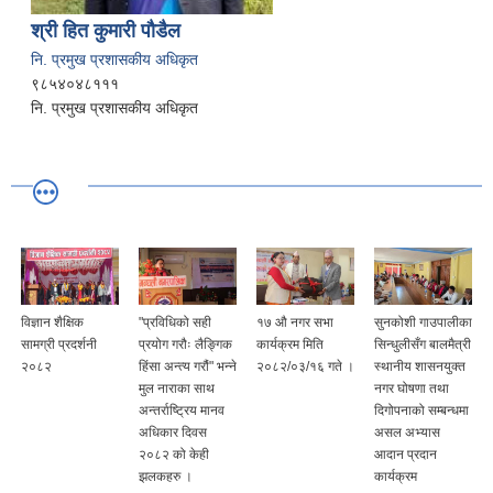
श्री हित कुमारी पौडैल
नि. प्रमुख प्रशासकीय अधिकृत
९८५४०४८१११
नि. प्रमुख प्रशासकीय अधिकृत
विज्ञान शैक्षिक
"प्रविधिको सही
१७ औ नगर सभा
सुनकोशी गाउपालीका
सामग्री प्रदर्शनी
प्रयोग गरौः लैङ्गिक
कार्यक्रम मिति
सिन्धुलीसँग बालमैत्री
२०८२
हिंसा अन्त्य गरौं" भन्ने
२०८२/०३/१६ गते ।
स्थानीय शासनयुक्त
मुल नाराका साथ
नगर घोषणा तथा
अन्तर्राष्ट्रिय मानव
दिगोपनाको सम्बन्धमा
अधिकार दिवस
असल अभ्यास
२०८२ को केही
आदान प्रदान
झलकहरु ।
कार्यक्रम