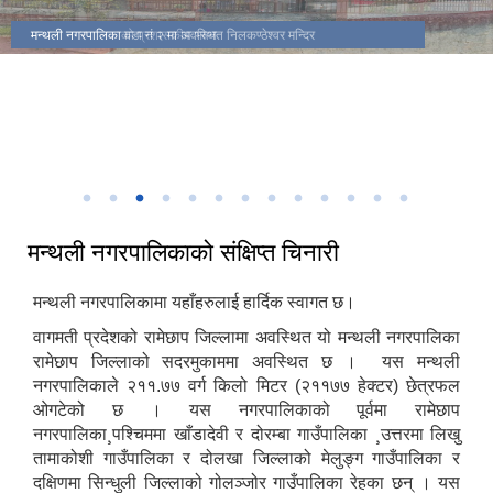
मकैको खेती पुस्तकका लेखक(साहित्यिक सहिद) सुब्बा कृष्णलाल अधिकारीको
मन्थली नगरपालिकाको प्रशासकीय भवन
मन्थली नगरपालिका वडा नं २ मा अवस्थित निलकण्ठेश्वर मन्दिर
ढिकुरीदेवी मन्दिर भटौली
थानापती महादेव मन्दिर पुरानागाँउ मनपा ९
मन्थली नगरपालिका वडा नं ८ मा अवस्थित चिसापानीगढी
जन्मस्थान
हर्रेचिण्डे फुलासी
नगरपालिका कार्यालयबाट तामाकोशी नदी
निकृष्ट बालश्रममुक्त, बालविवाहमुक्त, अनिवार्य तथा निःशुल्क शिक्षा सुनिश्चितता र
थानापती महादेव मन्दिर मनपा ५ सुनारपानी
नगर सभाको १८ ‌औं अधिवेशन
बालमैत्री स्थानीय शासनयुक्त नगर घोषणा
३३ औं नेपाल नगरपालिका संघको स्थापना दिवसको अवसरमा आर्थिक विकास क्षेत्रमा
मन्थली नगरपालिका द्वारा आयोजित नगर स्तरिय कृषि तथा लद्यु उद्यम प्रदर्शनी मेला
उत्कृष्ट नगरपालिकाको रुपमा सम्मान प्राप्त हुँदा
२०८२
मन्थली नगरपालिकाको संक्षिप्त चिनारी
मन्थली नगरपालिकामा यहाँहरुलाई हार्दिक स्वागत छ।
वागमती प्रदेशको रामेछाप जिल्लामा अवस्थित यो मन्थली नगरपालिका
रामेछाप जिल्लाको सदरमुकाममा अवस्थित छ । यस मन्थली
नगरपालिकाले २११.७७ वर्ग किलो मिटर (२११७७ हेक्टर) छेत्रफल
ओगटेको छ । यस नगरपालिकाको पूर्वमा रामेछाप
नगरपालिका¸पश्चिममा खाँडादेवी र दोरम्बा गाउँपालिका ¸उत्तरमा लिखु
तामाकोशी गाउँपालिका र दोलखा जिल्लाको मेलुङ्ग गाउँपालिका र
दक्षिणमा सिन्धुली जिल्लाको गोलञ्जोर गाउँपालिका रेहका छन् । यस