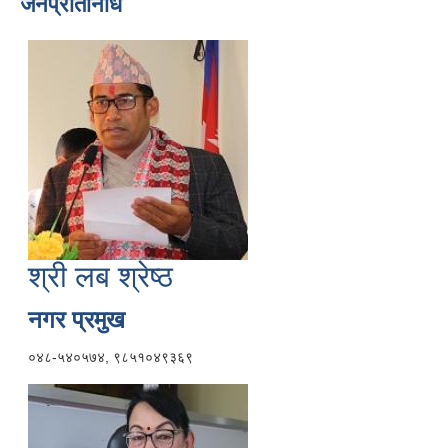
जनप्रतिनिधि
श्री लब श्रेष्ठ
नगर प्रमुख
०४८-५४०५७४, ९८५१०४९३६९