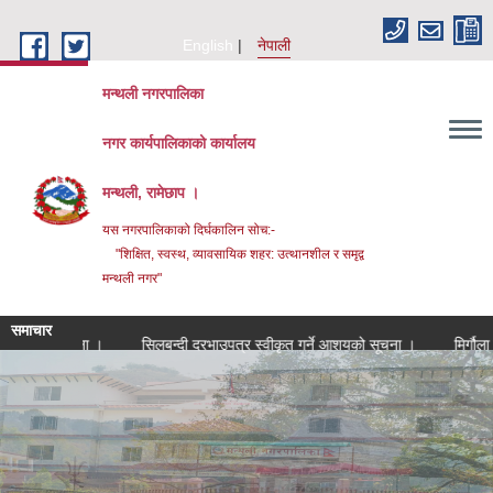
Skip to main content
English
नेपाली
मन्थली नगरपालिका
नगर कार्यपालिकाको कार्यालय
मन्थली, रामेछाप ।
यस नगरपालिकाको दिर्घकालिन सोच:-
"शिक्षित, स्वस्थ, व्यावसायिक शहर: उत्थानशील र समृद्व
मन्थली नगर"
समाचार
 सूचना ।
सिलबन्दी दरभाउपत्र स्वीकृत गर्ने आशयको सूचना ।
मिर्गौला प्रत्यार