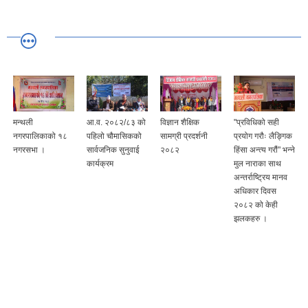
आ.व. २०८२/८३ को
विज्ञान शैक्षिक
"प्रविधिको सही
१७ औ नगर सभा
पहिलो चौमासिकको
सामग्री प्रदर्शनी
प्रयोग गरौः लैङ्गिक
कार्यक्रम मिति
सार्वजनिक सुनुवाई
२०८२
हिंसा अन्त्य गरौं" भन्ने
२०८२/०३/१६ गते ।
कार्यक्रम
मुल नाराका साथ
अन्तर्राष्ट्रिय मानव
अधिकार दिवस
२०८२ को केही
झलकहरु ।