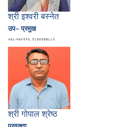
श्री इश्वरी बस्नेत
उप– प्रमुख
०४८-५४०११२, ९८४४२४७८८२
श्री गोपाल श्रेष्ठ
प्रवक्ता