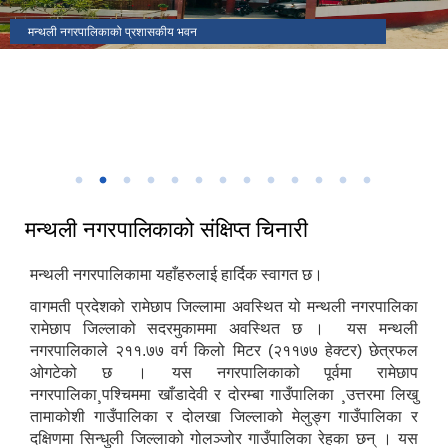
मकैको खेती पुस्तकका लेखक(साहित्यिक सहिद) सुब्बा कृष्णलाल अधिकारीको
मन्थली नगरपालिकाको प्रशासकीय भवन
मन्थली नगरपालिका वडा नं २ मा अवस्थित निलकण्ठेश्वर मन्दिर
ढिकुरीदेवी मन्दिर भटौली
थानापती महादेव मन्दिर पुरानागाँउ मनपा ९
मन्थली नगरपालिका वडा नं ८ मा अवस्थित चिसापानीगढी
जन्मस्थान
हर्रेचिण्डे फुलासी
नगरपालिका कार्यालयबाट तामाकोशी नदी
निकृष्ट बालश्रममुक्त, बालविवाहमुक्त, अनिवार्य तथा निःशुल्क शिक्षा सुनिश्चितता र
थानापती महादेव मन्दिर मनपा ५ सुनारपानी
नगर सभाको १८ ‌औं अधिवेशन
बालमैत्री स्थानीय शासनयुक्त नगर घोषणा
३३ औं नेपाल नगरपालिका संघको स्थापना दिवसको अवसरमा आर्थिक विकास क्षेत्रमा
मन्थली नगरपालिका द्वारा आयोजित नगर स्तरिय कृषि तथा लद्यु उद्यम प्रदर्शनी मेला
उत्कृष्ट नगरपालिकाको रुपमा सम्मान प्राप्त हुँदा
२०८२
मन्थली नगरपालिकाको संक्षिप्त चिनारी
मन्थली नगरपालिकामा यहाँहरुलाई हार्दिक स्वागत छ।
वागमती प्रदेशको रामेछाप जिल्लामा अवस्थित यो मन्थली नगरपालिका
रामेछाप जिल्लाको सदरमुकाममा अवस्थित छ । यस मन्थली
नगरपालिकाले २११.७७ वर्ग किलो मिटर (२११७७ हेक्टर) छेत्रफल
ओगटेको छ । यस नगरपालिकाको पूर्वमा रामेछाप
नगरपालिका¸पश्चिममा खाँडादेवी र दोरम्बा गाउँपालिका ¸उत्तरमा लिखु
तामाकोशी गाउँपालिका र दोलखा जिल्लाको मेलुङ्ग गाउँपालिका र
दक्षिणमा सिन्धुली जिल्लाको गोलञ्जोर गाउँपालिका रेहका छन् । यस