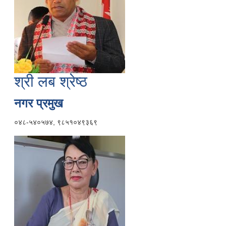
श्री लब श्रेष्ठ
नगर प्रमुख
०४८-५४०५७४, ९८५१०४९३६९